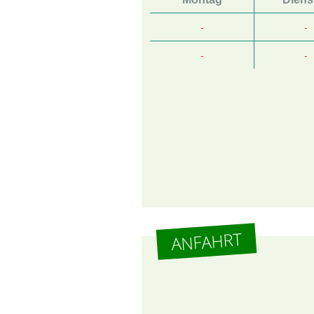
-
-
-
-
ANFAHRT