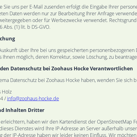
ie Sie uns per E-Mail zusenden erfolgt die Eingabe Ihrer perso
ndeten Daten werden nur zur Bearbeitung Ihrer Anfrage verwende
eitergegeben oder für Werbezwecke verwendet. Rechtsgrundla
6 Abs. (1) lit. b DS-GVO.
schung
t Auskunft über Ihre bei uns gespeicherten personenbezogenen
s Ihnen möglich, deren Korrektur, sowie Löschung, zu beantrage
 den Datenschutz bei Zoohaus Hocke Verantwortlichen
hema Datenschutz bei Zoohaus Hocke haben, wenden Sie sich bit
s Hölz
04 /
info@zoohaus-hocke.de
d Inhalten Dritter
 erleichtern, haben wir den Kartendienst der OpenStreetMap F
ieses Dienstes wird Ihre IP-Adresse an Server außerhalb unse
g der IP-Adresse haben wir leider keinen Einfluss. Wir möchten